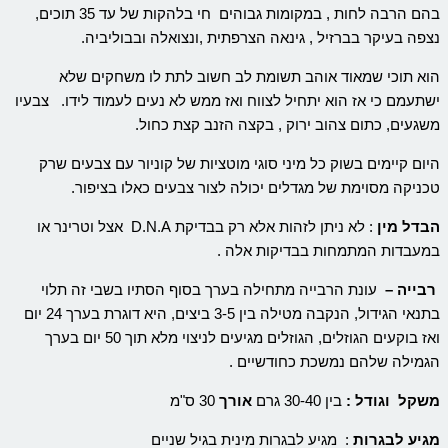
בהם הרבה לחות , במקומות גבוהים חי בלהקות של עד 35 תוכים,
נצפה בעיקר בברזיל , גינאה הצרפתית ,ונצואלה ובבוליביה.
הוא תוכי שמאוד אוהב תשומת לב חשוב לתת לו משחקים שלא
ישתעמם כי אז הוא יתחיל לצווח ואז ממש לא נעים לעמוד לידו. צבעיו
משגעים, כתום צהוב ירוק , בקצה הזנב קצת כחול.
היום קיימים בשוק כל מיני סוגי מוטציות של קוניור עם צבעים שרק
טכניקה מסוימת של מגדלים יכולה לצור צבעים כאלו בציפור.
הבדל מין
: לא ניתן לזהות אלא רק בבדיקת D.N.A אצל וטרינר או
במעבדות המתמחות בבדיקות אלה .
רבייה –
עונת הרבייה מתחילה בערך בסוף הסתיו בשבי זה תלוי
בתנאי הגידול, הנקבה מטילה בין 3-5 ביצים, היא דוגרת בערך 24 יום
ואז בוקעים הגוזלים, הגוזלים מגיעים לניצוי מלא תוך 50 יום בערך
הגמילה שלהם נמשכת כחודשיים .
משקל וגודל :
בין 30-40 גרם
אורך
30 ס"מ
מגיע לבגרות
: מגיע לבגרות מינית בגיל שניים