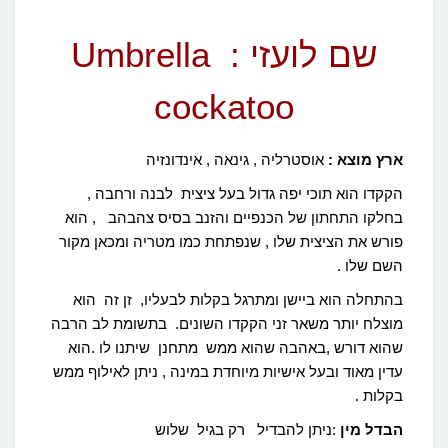
שם לועזי : Umbrella
cockatoo
ארץ מוצא :
אוסטרליה , גינאה , אינדונזיה
הקקדו הוא תוכי יפה גדול בעל ציצית לבנה ורחבה ,
בחלקו התחתון של הכנפיים והזנב בסיס צהבהב , הוא
פורש את הציצית שלו , שנפתחת כמו מטריה ומכאן מקור
השם שלו .
בהתחלה הוא ביישן ומתרגל בקלות לבעליו, זן זה הוא
מוצלח יותר משאר זני הקקדו השונים. בתשומת לב הרבה
שהוא דורש ,באהבה שהוא ממש מתחנן שיתנו לו .הוא
עדין מאוד ובעל אישיות מיוחדת במינה , ניתן לאילוף ממש
בקלות .
הבדל מין
:ניתן להבדיל רק בגיל שלוש