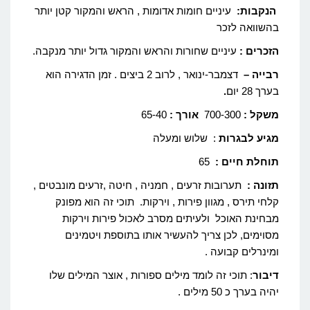
הנקבות:
עיניים חומות אדומות , הראש והמקור קטן יותר
בהשוואה לזכר
הזכרים :
עיניים שחורות והראש והמקור גדול יותר מנקבה.
רבייה –
דצמבר-ינואר , לרוב 2 ביצים . זמן הדגירה הוא
בערך 28 יום
.
משקל :
700-300
אורך :
65-40
מגיע לבגרות
: שלוש ומעלה
תוחלת חיים :
65
תזונה :
תערובות זרעים , חמניה , חיטה ,זרעים מונבטים ,
קלחי תירס , מגוון פירות , וירקות. תוכי זה הוא מפונק
מבחינת האוכל ולעיתים מסרב לאכול פירות וירקות
מסוימים, לכן צריך להעשיר אותו בתוספת ויטמינים
ומינרלים קבועה .
דיבור
: תוכי זה לומד מילים ספורות , אוצר המילים שלו
יהיה בערך כ 50 מילים .