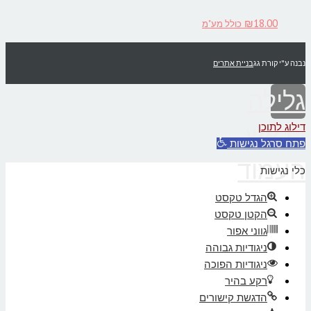
₪
18.00
כולל מע"מ
נבנה ע"י קורת גג
בניית אתרים
גלילה
דילוג לתוכן
לראש
פתח סרגל נגישות
העמוד
כלי נגישות
הגדל טקסט
הקטן טקסט
גווני אפור
ניגודיות גבוהה
ניגודיות הפוכה
רקע בהיר
הדגשת קישורים