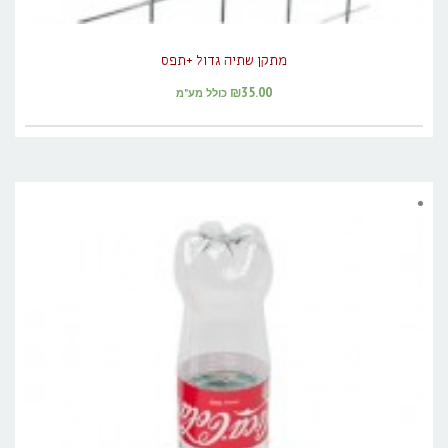
מתקן שתיה גדול +תפס
₪
35.00
כולל מע"מ