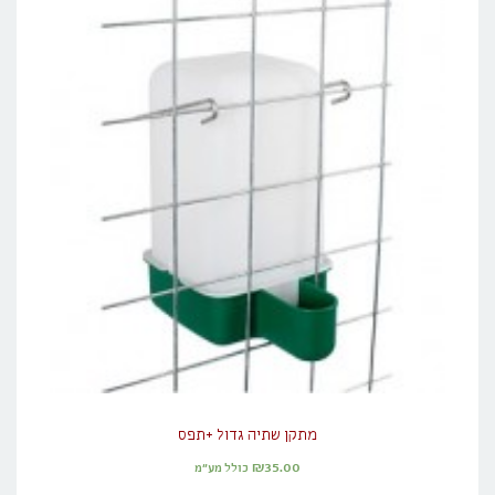
מתקן שתיה גדול +תפס
₪
35.00
כולל מע"מ